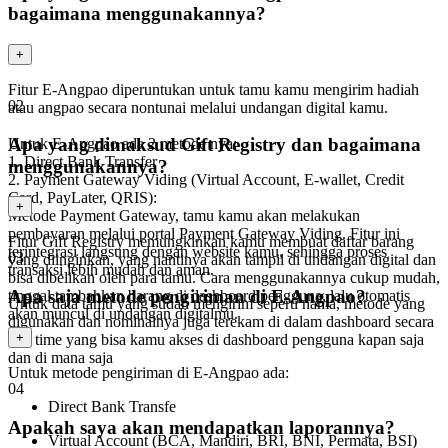
bagaimana menggunakannya?
+
Fitur E-Angpao diperuntukan untuk tamu kamu mengirim hadiah
02
atau angpao secara nontunai melalui undangan digital kamu.
Apa yang dimaksud Gift Registry dan bagaimana
Untuk E-Angpao ada 2 metode nya:
1. Direct Bank Transfer
menggunakannya?
2. Payment Gateway Viding (Virtual Account, E-wallet, Credit
Card, PayLater, QRIS):
+
Metode Payment Gateway, tamu kamu akan melakukan
pembayaran melalui portal Payment Gateway Viding. Fitur ini
Fitur Gift Registry memungkinkan kamu membuat daftar barang
terintegrasi langsung dengan website kamu, sehingga proses
03
yang diinginkan, yang nantinya akan tampil di undangan digital dan
transaksi lebih mudah dan aman.
bisa dibelikan oleh para tamu. Cara menggunakannya cukup mudah,
Apa saja metode pengiriman di E-Angpao?
tinggal tambahkan barang di dashboard pengguna, lalu otomatis
Untuk data tamu yang sudah mengirim seperti nama, metode yang
akan muncul di undangan digitalmu.
digunakan dan nominalnya juga terekam di dalam dashboard secara
+
real time yang bisa kamu akses di dashboard pengguna kapan saja
dan di mana saja
Untuk metode pengiriman di E-Angpao ada:
04
Direct Bank Transfe
Apakah saya akan mendapatkan laporannya?
Virtual Account (BCA, Mandiri, BRI, BNI, Permata, BSI)