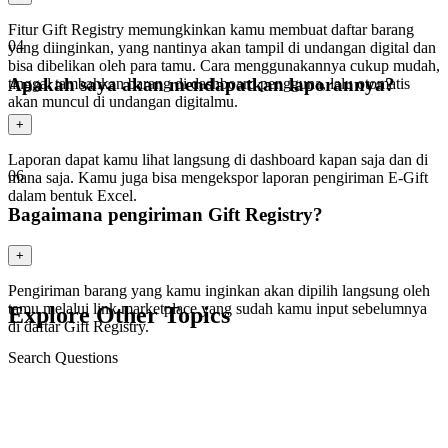
Fitur Gift Registry memungkinkan kamu membuat daftar barang
04
yang diinginkan, yang nantinya akan tampil di undangan digital dan
bisa dibelikan oleh para tamu. Cara menggunakannya cukup mudah,
Apakah saya akan mendapatkan laporannya?
tinggal tambahkan barang di dashboard pengguna, lalu otomatis
akan muncul di undangan digitalmu.
+
Laporan dapat kamu lihat langsung di dashboard kapan saja dan di
06
mana saja. Kamu juga bisa mengekspor laporan pengiriman E-Gift
dalam bentuk Excel.
Bagaimana pengiriman Gift Registry?
+
Pengiriman barang yang kamu inginkan akan dipilih langsung oleh
tamu melalui link marketplace yang sudah kamu input sebelumnya
Explore Other Topics
di daftar Gift Registry.
Search Questions
Buku Tamu Digital
Operasional