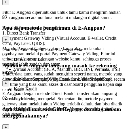
+
Fitur E-Angpao diperuntukan untuk tamu kamu mengirim hadiah
03
atau angpao secara nontunai melalui undangan digital kamu.
Apa saja metode pengiriman di E-Angpao?
Untuk E-Angpao ada 2 metode nya:
1. Direct Bank Transfer
2. Payment Gateway Viding (Virtual Account, E-wallet, Credit
+
Card, PayLater, QRIS):
Metode Payment Gateway, tamu kamu akan melakukan
Untuk metode pengiriman di E-Angpao ada:
pembayaran melalui portal Payment Gateway Viding. Fitur ini
05
terintegrasi langsung dengan website kamu, sehingga proses
Direct Bank Transfe
transaksi lebih mudah dan aman.
Apakah E-Angpao langsung masuk ke rekening
Virtual Account (BCA, Mandiri, BRI, BNI, Permata, BSI)
saya?
Untuk data tamu yang sudah mengirim seperti nama, metode yang
digunakan dan nominalnya juga terekam di dalam dashboard secara
E-Wallet (Gopay, OVO, Dana, LinkAJa, ShopeePay)
+
real time yang bisa kamu akses di dashboard pengguna kapan saja
Kartu Kredit
dan di mana saja
E-Angpao dengan metode Direct Bank Transfer akan langsung
02
PayLater
masuk ke rekening mempelai. Sementara itu, metode payment
gateway akan melalui akun Viding terlebih dahulu dan bisa ditarik
QRIS
Apa yang dimaksud Gift Registry dan bagaimana
dua hari setelah acara selesai, saat E-Angpao otomatis dimatikan
oleh sistem.
menggunakannya?
+