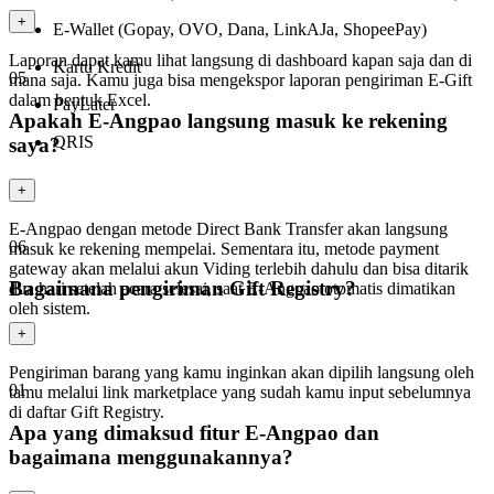
+
E-Wallet (Gopay, OVO, Dana, LinkAJa, ShopeePay)
Laporan dapat kamu lihat langsung di dashboard kapan saja dan di
Kartu Kredit
05
mana saja. Kamu juga bisa mengekspor laporan pengiriman E-Gift
dalam bentuk Excel.
PayLater
Apakah E-Angpao langsung masuk ke rekening
QRIS
saya?
+
E-Angpao dengan metode Direct Bank Transfer akan langsung
06
masuk ke rekening mempelai. Sementara itu, metode payment
gateway akan melalui akun Viding terlebih dahulu dan bisa ditarik
Bagaimana pengiriman Gift Registry?
dua hari setelah acara selesai, saat E-Angpao otomatis dimatikan
oleh sistem.
+
Pengiriman barang yang kamu inginkan akan dipilih langsung oleh
01
tamu melalui link marketplace yang sudah kamu input sebelumnya
di daftar Gift Registry.
Apa yang dimaksud fitur E-Angpao dan
bagaimana menggunakannya?